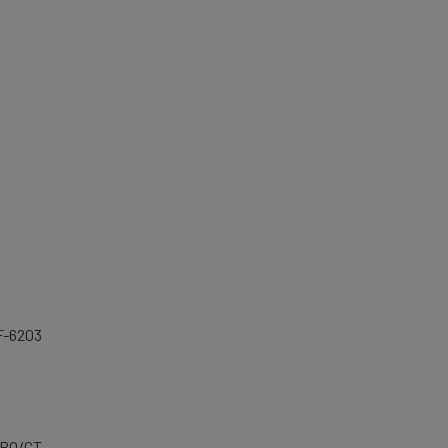
ZF-6203
PO/CT.