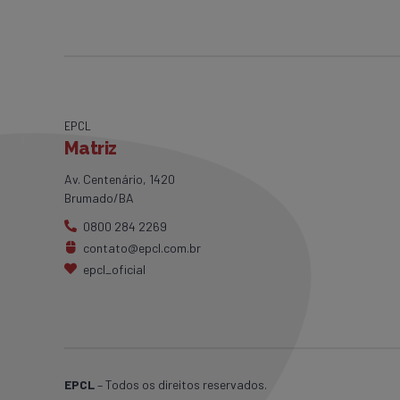
EPCL
Matriz
Av. Centenário, 1420
Brumado/BA
0800 284 2269
contato@epcl.com.br
epcl_oficial
EPCL
– Todos os direitos reservados.