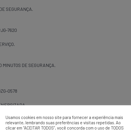
 DE SEGURANÇA.
 PJG-7620
ERVIÇO.
0 MINUTOS DE SEGURANÇA.
 OZG-0578
ENERGIZADA.
Usamos cookies em nosso site para fornecer a experiência mais
relevante, lembrando suas preferências e visitas repetidas. Ao
clicar em “ACEITAR TODOS”, você concorda com o uso de TODOS
0 MINUTOS DE SEGURANÇA.