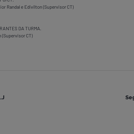
ior Randal e Edivilton (Supervisor CT)
GRANTES DA TURMA.
n (Supervisor CT)
.J
Se