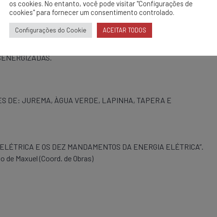
os cookies. No entanto, você pode visitar "Configurações de
cookies" para fornecer um consentimento controlado.
Configurações do Cookie
ACEITAR TODOS
 JLL-9698
SENERGIZADAS.
S DE: JUREMA, ÀGUA VERDE, LAPINHA, TAPERA E
 ELÉTRICA E OS DEZ MANDAMENTOS DA ENERGIA ELÉTRICA”.
ão de Maxuel (Coord. de Obras)