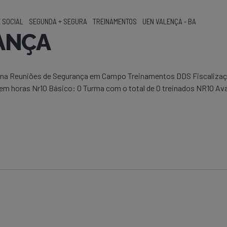
 SOCIAL
SEGUNDA + SEGURA
TREINAMENTOS
UEN VALENÇA - BA
ANÇA
erna Reuniões de Segurança em Campo Treinamentos DDS Fiscalizaçõ
mem horas Nr10 Básico: 0 Turma com o total de 0 treinados NR10 Av