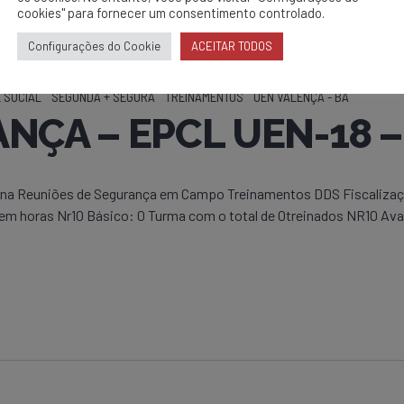
cookies" para fornecer um consentimento controlado.
Configurações do Cookie
ACEITAR TODOS
 SOCIAL
SEGUNDA + SEGURA
TREINAMENTOS
UEN VALENÇA - BA
ÇA – EPCL UEN-18 – 
erna Reuniões de Segurança em Campo Treinamentos DDS Fiscalizaçõ
mem horas Nr10 Básico: 0 Turma com o total de 0treinados NR10 Av