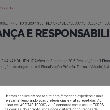
BORAL
NR10
PORTEIRO AMIGO
RESPONSABILIDADE SOCIAL
SEGUNDA + SE
ANÇA E RESPONSABIL
AMBI-UEN-17 Ações de Segurança 2015 Realizações:  Fiscaliz
ações de Alojamento  Fiscalização Própria (Turma e Veiculo)  
Usamos cookies em nosso site para fornecer a experiência mais
relevante, lembrando suas preferências e visitas repetidas. Ao
clicar em “ACEITAR TODOS”, você concorda com o uso de TODOS
os cookies. No entanto, você pode visitar "Configurações de