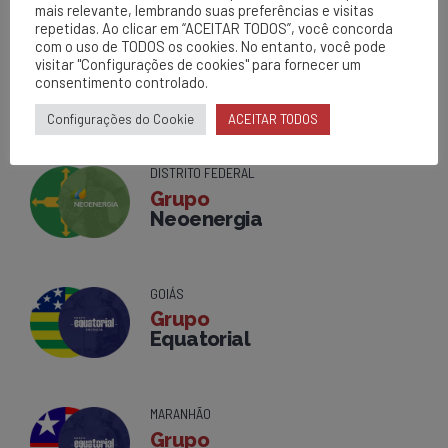
mais relevante, lembrando suas preferências e visitas
repetidas. Ao clicar em “ACEITAR TODOS”, você concorda
com o uso de TODOS os cookies. No entanto, você pode
BAHIA
visitar "Configurações de cookies" para fornecer um
Grupo
consentimento controlado.
Neoenergia
Configurações do Cookie
ACEITAR TODOS
DISTRITO FEDERAL
Grupo
Neoenergia
GOIÁS
Grupo
Equatorial
MARANHÃO
Grupo