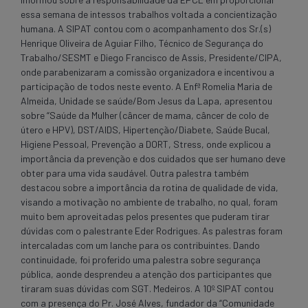
essa semana de intessos trabalhos voltada a concientização
humana. A SIPAT contou com o acompanhamento dos Sr.(s)
Henrique Oliveira de Aguiar Filho, Técnico de Segurança do
Trabalho/SESMT e Diego Francisco de Assis, Presidente/CIPA,
onde parabenizaram a comissão organizadora e incentivou a
participação de todos neste evento. A Enfª Romelia Maria de
Almeida, Unidade se saúde/Bom Jesus da Lapa, apresentou
sobre “Saúde da Mulher (câncer de mama, câncer de colo de
útero e HPV), DST/AIDS, Hipertenção/Diabete, Saúde Bucal,
Higiene Pessoal, Prevenção a DORT, Stress, onde explicou a
importância da prevenção e dos cuidados que ser humano deve
obter para uma vida saudável. Outra palestra também
destacou sobre a importância da rotina de qualidade de vida,
visando a motivação no ambiente de trabalho, no qual, foram
muito bem aproveitadas pelos presentes que puderam tirar
dúvidas com o palestrante Eder Rodrigues. As palestras foram
intercaladas com um lanche para os contribuintes. Dando
continuidade, foi proferido uma palestra sobre segurança
pública, aonde desprendeu a atenção dos participantes que
tiraram suas dúvidas com SGT. Medeiros. A 10º SIPAT contou
com a presença do Pr. José Alves, fundador da “Comunidade