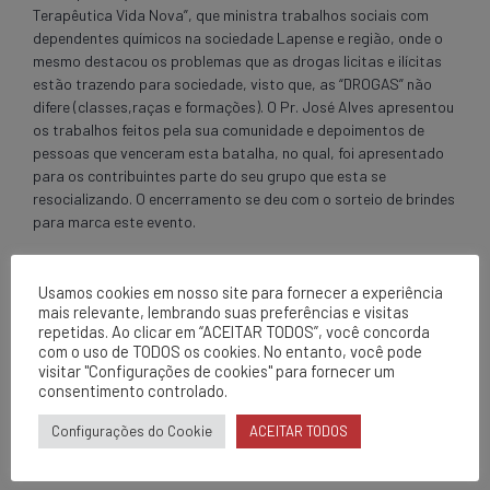
Terapêutica Vida Nova”, que ministra trabalhos sociais com
dependentes químicos na sociedade Lapense e região, onde o
mesmo destacou os problemas que as drogas licitas e ilícitas
estão trazendo para sociedade, visto que, as “DROGAS” não
difere (classes,raças e formações). O Pr. José Alves apresentou
os trabalhos feitos pela sua comunidade e depoimentos de
pessoas que venceram esta batalha, no qual, foi apresentado
para os contribuintes parte do seu grupo que esta se
resocializando. O encerramento se deu com o sorteio de brindes
para marca este evento.
Usamos cookies em nosso site para fornecer a experiência
mais relevante, lembrando suas preferências e visitas
repetidas. Ao clicar em “ACEITAR TODOS”, você concorda
com o uso de TODOS os cookies. No entanto, você pode
visitar "Configurações de cookies" para fornecer um
PREVIOUS
consentimento controlado.
EPCL/UEN 10 - Brumado, realizou
a campanha Segunda + Segura, na
Configurações do Cookie
ACEITAR TODOS
sede da empresa no dia
17/12/2012