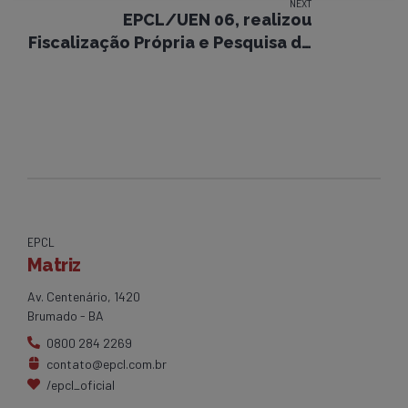
NEXT
EPCL/UEN 06, realizou
Fiscalização Própria e Pesquisa de
Satisfação, nas localidades de
Itaberaba no dia 18/12/2012
EPCL
Matriz
Av. Centenário, 1420
Brumado - BA
0800 284 2269
contato@epcl.com.br
/epcl_oficial