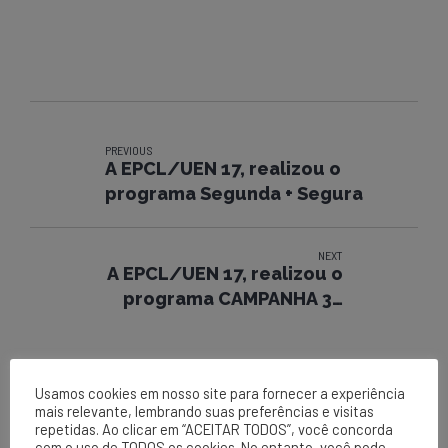
PREVIOUS
A EPCL/UEN 17, realizou o
programa Segunda + Segura
NEXT
A EPCL/UEN 17, realizou o
programa CAMPANHA 30
MINUTOS.
Usamos cookies em nosso site para fornecer a experiência
mais relevante, lembrando suas preferências e visitas
repetidas. Ao clicar em “ACEITAR TODOS”, você concorda
com o uso de TODOS os cookies. No entanto, você pode