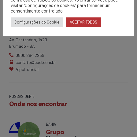
visitar "Configurações de cookies" para fornecer um
consentimento controlado.
EPCL
Configurações do Cookie
ACEITAR TODOS
Matriz
Av. Centenário, 1420
Brumado - BA
0800 284 2269
contato@epcl.com.br
/epcl_oficial
NOSSAS UEN's
Onde nos encontrar
BAHIA
Grupo