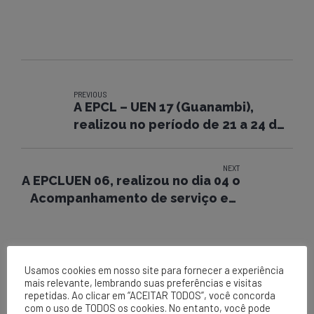
PREVIOUS
A EPCL – UEN 17 (Guanambi),
realizou no período de 21 a 24 de
Janeiro, Curso de reciclagem
NR10.
NEXT
A EPCLUEN 06, realizou no dia 04 o
Acompanhamento de serviço em
execução e Campanha 30 Minutos
de Segurança na obra AL -
ALIMENTADOR IRAQUARA À SOUTO
SOARES (Iraquara).
Usamos cookies em nosso site para fornecer a experiência
mais relevante, lembrando suas preferências e visitas
repetidas. Ao clicar em “ACEITAR TODOS”, você concorda
com o uso de TODOS os cookies. No entanto, você pode