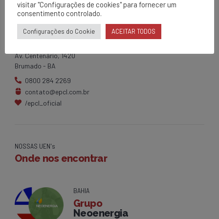
visitar "Configurações de cookies" para fornecer um
consentimento controlado.
EPCL
Configurações do Cookie
ACEITAR TODOS
Matriz
Av. Centenário, 1420
Brumado - BA
0800 284 2269
contato@epcl.com.br
/epcl_oficial
NOSSAS UEN's
Onde nos encontrar
BAHIA
Grupo
Neoenergia