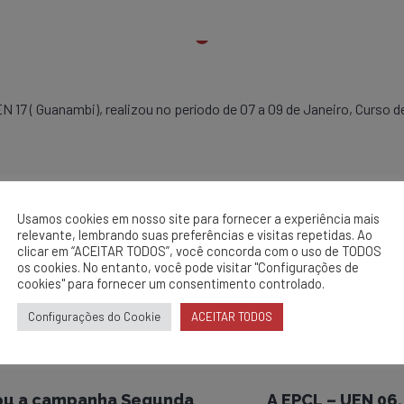
17 ( Guanambi), realizou no período de 07 a 09 de Janeiro, Curso d
Usamos cookies em nosso site para fornecer a experiência mais
relevante, lembrando suas preferências e visitas repetidas. Ao
clicar em “ACEITAR TODOS”, você concorda com o uso de TODOS
os cookies. No entanto, você pode visitar "Configurações de
cookies" para fornecer um consentimento controlado.
Configurações do Cookie
ACEITAR TODOS
zou a campanha Segunda
A EPCL – UEN 06,