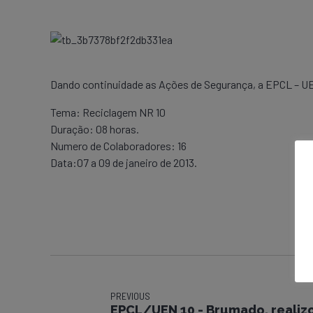
Dando continuidade as Ações de Segurança, a EPCL – UEN 
Tema: Reciclagem NR 10
Duração: 08 horas.
Numero de Colaboradores: 16
Data:07 a 09 de janeiro de 2013.
PREVIOUS
EPCL/UEN 10 - Brumado, reali