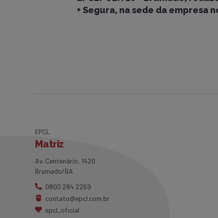
+ Segura, na sede da empresa n
EPCL
Matriz
Av. Centenário, 1420
Brumado/BA
0800 284 2269
contato@epcl.com.br
epcl_oficial