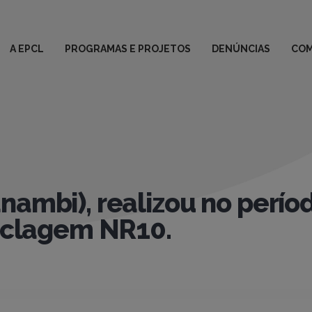
A EPCL
PROGRAMAS E PROJETOS
DENÚNCIAS
COM
nambi), realizou no perío
ciclagem NR10.