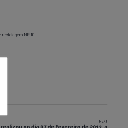
e reciclagem NR 10.
NEXT
 realizou no dia 07 de Fevereiro de 2013, a