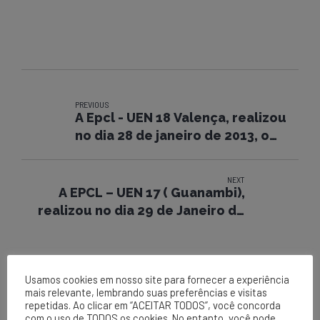
PREVIOUS
A Epcl - UEN 18 Valença, realizou
no dia 28 de janeiro de 2013, o
Programa Segunda + Segura.
NEXT
A EPCL – UEN 17 ( Guanambi),
realizou no dia 29 de Janeiro de
2013, CAMPANHA 30 MINUTOS DE
SEGURANÇA.
Usamos cookies em nosso site para fornecer a experiência
mais relevante, lembrando suas preferências e visitas
repetidas. Ao clicar em “ACEITAR TODOS”, você concorda
com o uso de TODOS os cookies. No entanto, você pode