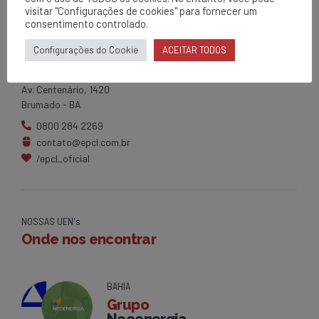
visitar "Configurações de cookies" para fornecer um
consentimento controlado.
EPCL
Configurações do Cookie
ACEITAR TODOS
Matriz
Av. Centenário, 1420
Brumado - BA
0800 284 2269
contato@epcl.com.br
/epcl_oficial
NOSSAS UEN's
Onde nos encontrar
BAHIA
Grupo
Neoenergia