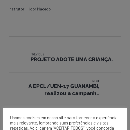
Instrutor: Higor Macedo
PREVIOUS
PROJETO ADOTE UMA CRIANÇA.
NEXT
A EPCL/UEN-17 GUANAMBI,
realizou a campanha
segunda+segura.
Usamos cookies em nosso site para fornecer a experiência
mais relevante, lembrando suas preferências e visitas
repetidas. Ao clicar em “ACEITAR TODOS”, você concorda