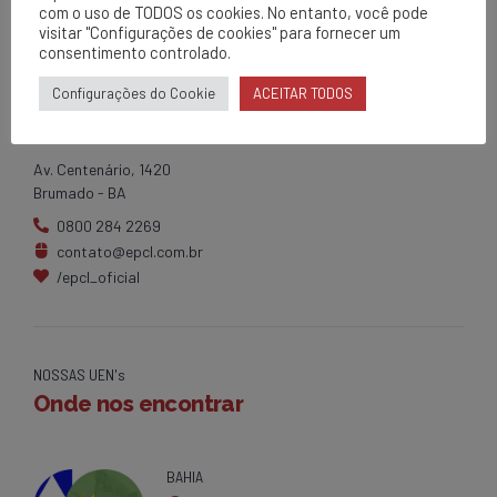
com o uso de TODOS os cookies. No entanto, você pode
visitar "Configurações de cookies" para fornecer um
consentimento controlado.
Configurações do Cookie
ACEITAR TODOS
EPCL
Matriz
Av. Centenário, 1420
Brumado - BA
0800 284 2269
contato@epcl.com.br
/epcl_oficial
NOSSAS UEN's
Onde nos encontrar
BAHIA