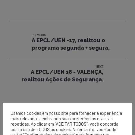
PREVIOUS
A EPCL/UEN -17, realizou o
programa segunda + segura.
NEXT
A EPCL/UEN 18 - VALENÇA,
realizou Ações de Segurança.
Usamos cookies em nosso site para fornecer a experiência
mais relevante, lembrando suas preferências e visitas
repetidas. Ao clicar em “ACEITAR TODOS”, você concorda
com o uso de TODOS os cookies. No entanto, você pode
visitar "Configurações de cookies" para fornecer um