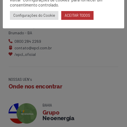
consentimento controlado.
EPCL
Configurações do Cookie
ACEITAR TODOS
Matriz
Av. Centenário, 1420
Brumado - BA
0800 284 2269
contato@epcl.com.br
/epcl_oficial
NOSSAS UEN's
Onde nos encontrar
BAHIA
Grupo
Neoenergia