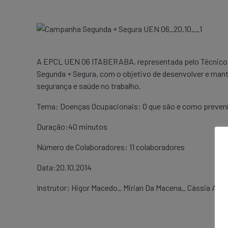
A EPCL UEN 06 ITABERABA, representada pelo Técnico de
Segunda + Segura, com o objetivo de desenvolver e mant
segurança e saúde no trabalho.
Tema: Doenças Ocupacionais: O que são e como prevení
Duração:40 minutos
Número de Colaboradores: 11 colaboradores
Data:20.10.2014
Instrutor: Higor Macedo_ Mirian Da Macena_ Cássia Araú