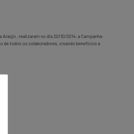
Araújo , realizaram no dia 20/10/2014, a Campanha
o de todos os colaboradores, visando benefícios a