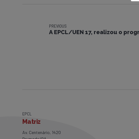
PREVIOUS
A EPCL/UEN 17, realizou o prog
EPCL
Matriz
Av. Centenário, 1420
Brumado/BA