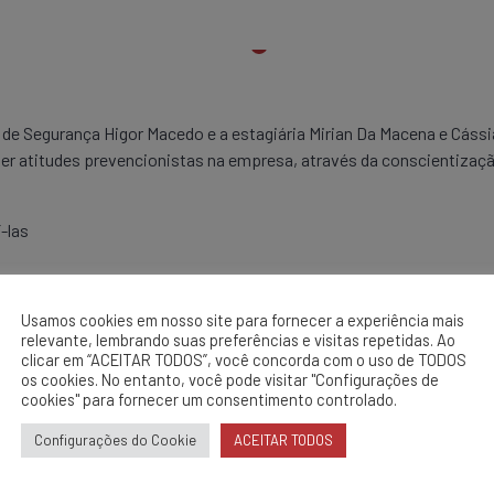
 Segurança Higor Macedo e a estagiária Mirian Da Macena e Cássia 
er atitudes prevencionistas na empresa, através da conscientizaçã
-las
Usamos cookies em nosso site para fornecer a experiência mais
relevante, lembrando suas preferências e visitas repetidas. Ao
clicar em “ACEITAR TODOS”, você concorda com o uso de TODOS
os cookies. No entanto, você pode visitar "Configurações de
cookies" para fornecer um consentimento controlado.
jo
Configurações do Cookie
ACEITAR TODOS