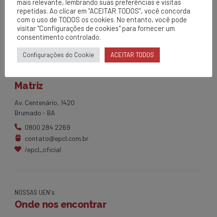
mais relevante, lembrando suas preferências e visitas
repetidas. Ao clicar em “ACEITAR TODOS”, você concorda
com o uso de TODOS os cookies. No entanto, você pode
visitar "Configurações de cookies" para fornecer um
consentimento controlado.
Configurações do Cookie
ACEITAR TODOS
EPCL
Matriz
Av. Centenário, 1420
Brumado - BA
0800 284 2269
contato@epcl.com.br
/epcl_oficial
NOSSAS UEN's
Onde nos encontrar