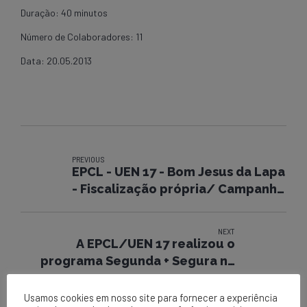
Duração: 40 minutos
Número de Colaboradores: 11
Data: 20.05.2013
PREVIOUS
EPCL - UEN 17 - Bom Jesus da Lapa
- Fiscalização própria/ Campanha
30 minutos
NEXT
A EPCL/UEN 17 realizou o
programa Segunda + Segura na
localidade de Bom Jesus da Lapa
Usamos cookies em nosso site para fornecer a experiência