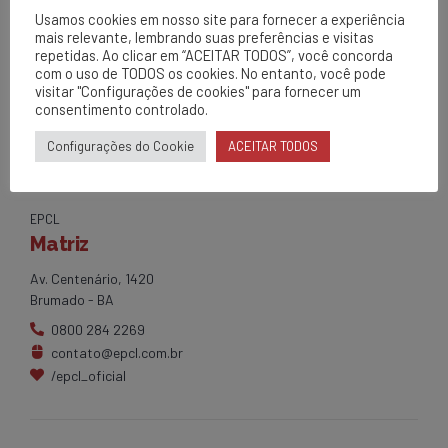
Pesada)*, na oportunidade foram
Usamos cookies em nosso site para fornecer a experiência
localidade de Bom Jesus da Lapa.
mais relevante, lembrando suas preferências e visitas
realizadas diversas ações.
repetidas. Ao clicar em “ACEITAR TODOS”, você concorda
com o uso de TODOS os cookies. No entanto, você pode
visitar "Configurações de cookies" para fornecer um
consentimento controlado.
Configurações do Cookie
ACEITAR TODOS
EPCL
Matriz
Av. Centenário, 1420
Brumado - BA
0800 284 2269
contato@epcl.com.br
/epcl_oficial