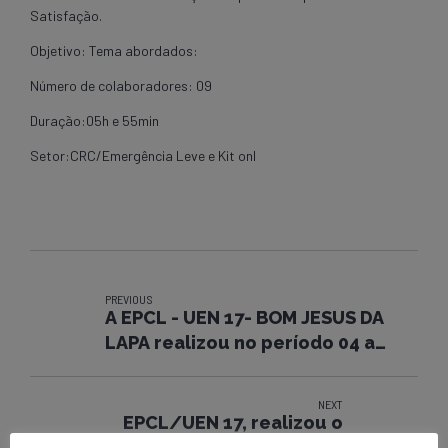
Satisfação.
Objetivo: Tema abordados:
Número de colaboradores: 09
Duração:05h e 55min
Setor:CRC/Emergência Leve e Kit onl
PREVIOUS
A EPCL - UEN 17- BOM JESUS DA
LAPA realizou no período 04 a
6/02/2013, as fiscalizações
próprias e execução com as
NEXT
turmas de *(Construção - OOE e
EPCL/UEN 17, realizou o
ONL, OERO e Emergência
programa Segunda + Segura, na