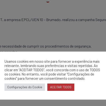
, a empresa EPCL/UEN 10 – Brumado, realizou a campanha Segunda 
 e necessidade de cumprir os procedimentos de segurança.
das escadas.
Usamos cookies em nosso site para fornecer a experiência mais
relevante, lembrando suas preferências e visitas repetidas. Ao
clicar em “ACEITAR TODOS”, você concorda com o uso de TODOS
os cookies. No entanto, você pode visitar "Configurações de
cookies" para fornecer um consentimento controlado.
Configurações do Cookie
ACEITAR TODOS