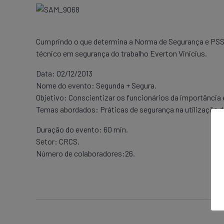
Cumprindo o que determina a Norma de Segurança e PSST
técnico em segurança do trabalho Everton Vinicius.
Data: 02/12/2013
Nome do evento: Segunda + Segura.
Objetivo: Conscientizar os funcionários da importância
Temas abordados: Práticas de segurança na utilização 
Duração do evento: 60 min.
Setor: CRCS.
Número de colaboradores:26.