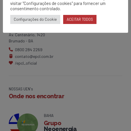
visitar "Configurações de cookies" para fornecer um
consentimento controlado.
EPCL
Configurações do Cookie
ACEITAR TODOS
Matriz
Av. Centenário, 1420
Brumado - BA
0800 284 2269
contato@epcl.com.br
/epcl_oficial
NOSSAS UEN's
Onde nos encontrar
BAHIA
Grupo
Neoenergia