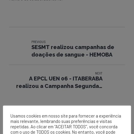
PREVIOUS
SESMT realizou campanhas de
doações de sangue - HEMOBA
NEXT
A EPCL UEN 06 - ITABERABA
realizou a Campanha Segunda +
Segura
Usamos cookies em nosso site para fornecer a experiência
mais relevante, lembrando suas preferências e visitas
repetidas. Ao clicar em “ACEITAR TODOS”, você concorda
com o uso de TODOS os cookies. No entanto, você pode