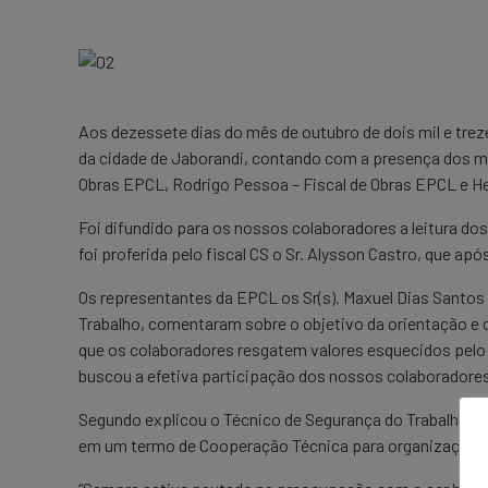
Aos dezessete dias do mês de outubro de dois mil e tre
da cidade de Jaborandi, contando com a presença dos m
Obras EPCL, Rodrigo Pessoa – Fiscal de Obras EPCL e Hen
Foi difundido para os nossos colaboradores a leitura do
foi proferida pelo fiscal CS o Sr. Alysson Castro, que ap
Os representantes da EPCL os Sr(s). Maxuel Dias Santos 
Trabalho, comentaram sobre o objetivo da orientação e 
que os colaboradores resgatem valores esquecidos pelo c
buscou a efetiva participação dos nossos colaborador
Segundo explicou o Técnico de Segurança do Trabalho, a
em um termo de Cooperação Técnica para organização e 