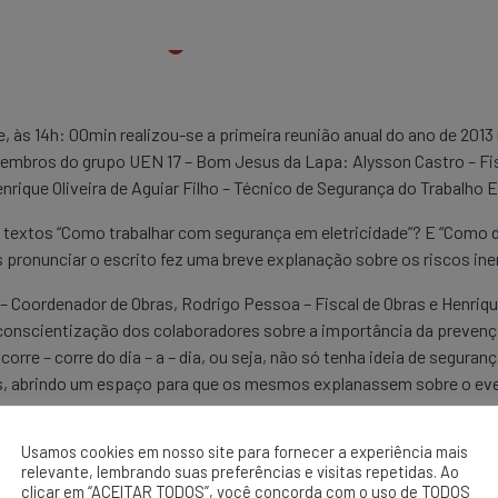
ze, às 14h: 00min realizou-se a primeira reunião anual do ano de 2
embros do grupo UEN 17 – Bom Jesus da Lapa: Alysson Castro – Fis
rique Oliveira de Aguiar Filho – Técnico de Segurança do Trabalho 
s textos “Como trabalhar com segurança em eletricidade”? E “Como di
ós pronunciar o escrito fez uma breve explanação sobre os riscos iner
– Coordenador de Obras, Rodrigo Pessoa – Fiscal de Obras e Henrique
conscientização dos colaboradores sobre a importância da prevenç
orre – corre do dia – a – dia, ou seja, não só tenha ideia de segur
es, abrindo um espaço para que os mesmos explanassem sobre o ev
 empresa vai dar suporte nas questões preventivas de apoio e segur
Usamos cookies em nosso site para fornecer a experiência mais
atendimento as normas de segurança do trabalho”, disse.
relevante, lembrando suas preferências e visitas repetidas. Ao
clicar em “ACEITAR TODOS”, você concorda com o uso de TODOS