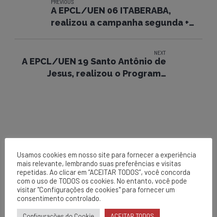
PREVIOUS
A EPCL/UEN 06 ITABERABA,
realizou a campanha segunda +
segura.
NEXT
A EPCL/UEN 19 Santo Antônio de
Jesus, realizou o Programa
Segunda mais Segura.
Usamos cookies em nosso site para fornecer a experiência
mais relevante, lembrando suas preferências e visitas
repetidas. Ao clicar em “ACEITAR TODOS”, você concorda
EPCL
com o uso de TODOS os cookies. No entanto, você pode
visitar "Configurações de cookies" para fornecer um
Matriz
consentimento controlado.
Av. Centenário, 1420
Configurações do Cookie
ACEITAR TODOS