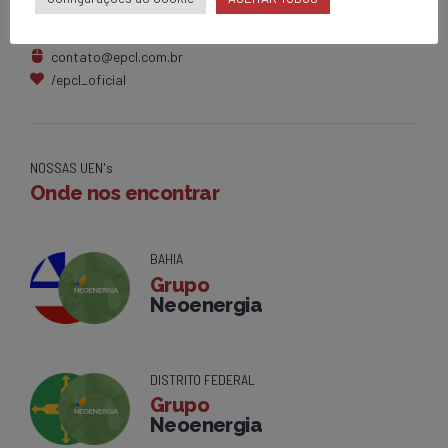
Brumado - BA
0800 284 2269
contato@epcl.com.br
/epcl_oficial
NOSSAS UEN's
Onde nos encontrar
BAHIA
Grupo
Neoenergia
DISTRITO FEDERAL
Grupo
Neoenergia