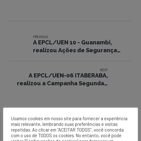
PREVIOUS
A EPCL/UEN 10 - Guanambi,
realizou Ações de Segurança
entre 15 A 19/09/2014
NEXT
A EPCL/UEN-06 ITABERABA,
realizou a Campanha Segunda +
Segura.
Usamos cookies em nosso site para fornecer a experiência
mais relevante, lembrando suas preferências e visitas
repetidas. Ao clicar em “ACEITAR TODOS”, você concorda
com o uso de TODOS os cookies. No entanto, você pode
visitar "Configurações de cookies" para fornecer um