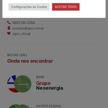
Matriz
Configurações do Cookie
ACEITAR TODOS
Av. Centenário, 1420
Brumado - BA
0800 284 2269
contato@epcl.com.br
/epcl_oficial
NOSSAS UEN's
Onde nos encontrar
BAHIA
Grupo
Neoenergia
DISTRITO FEDERAL