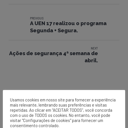
PREVIOUS
A UEN 17 realizou o programa
Segunda + Segura.
NEXT
Ações de segurança 4ª semana de
abril.
Usamos cookies em nosso site para fornecer a experiência
mais relevante, lembrando suas preferências e visitas
repetidas. Ao clicar em “ACEITAR TODOS”, você concorda
com o uso de TODOS os cookies. No entanto, você pode
visitar "Configurações de cookies" para fornecer um
EPCL
consentimento controlado.