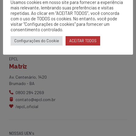
Usamos cookies em nosso site para fornecer a experiência
ONL, OERO, CRC e Linha Viva)
mais relevante, lembrando suas preferências e visitas
repetidas. Ao clicar em “ACEITAR TODOS”, você concorda
com o uso de TODOS os cookies. No entanto, você pode
visitar "Configurações de cookies" para fornecer um
consentimento controlado.
Configurações do Cookie
ACEITAR TODOS
EPCL
Matriz
Av. Centenário, 1420
Brumado - BA
0800 284 2269
contato@epcl.com.br
/epcl_oficial
NOSSAS UEN's