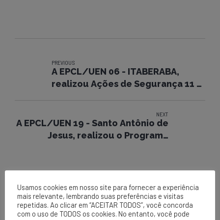
PREVIOUS
A EPCL/UEN 06 - ITABERABA,
realizou Ações de Segurança 11 a
15/08
NEXT
A EPCL/UEN 19 - Santo Antônio de
Jesus, realizou o Programa
Segunda mais Segura.
Usamos cookies em nosso site para fornecer a experiência
mais relevante, lembrando suas preferências e visitas
repetidas. Ao clicar em “ACEITAR TODOS”, você concorda
com o uso de TODOS os cookies. No entanto, você pode