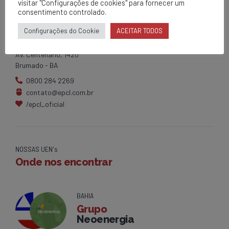
visitar "Configurações de cookies" para fornecer um
consentimento controlado.
EPCL
Configurações do Cookie
ACEITAR TODOS
Matriz
Av. Centenário, 1420
Brumado - BA
0800 284 2269
contato@epcl.com.br
/epcl_oficial
NOSSAS UEN's
Onde nos encontrar
BAHIA
Grupo
Neoenergia