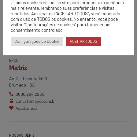
PRÓPRIA/CAMPANHA 30 MINUTOS”
Usamos cookies em nosso site para fornecer a experiência
mais relevante, lembrando suas preferências e visitas
repetidas. Ao clicar em “ACEITAR TODOS”, você concorda
com o uso de TODOS os cookies. No entanto, você pode
visitar "Configurações de cookies" para fornecer um
consentimento controlado.
Configurações do Cookie
ACEITAR TODOS
EPCL
Matriz
Av. Centenário, 1420
Brumado - BA
0800 284 2269
contato@epcl.com.br
/epcl_oficial
NOSSAS UEN's