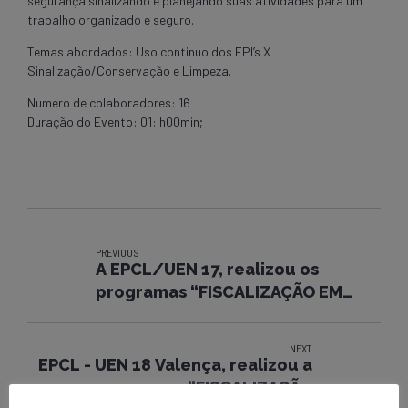
segurança sinalizando e planejando suas atividades para um
trabalho organizado e seguro.
Temas abordados: Uso continuo dos EPI’s X
Sinalização/Conservação e Limpeza.
Numero de colaboradores: 16
Duração do Evento: 01: h00min;
PREVIOUS
A EPCL/UEN 17, realizou os
programas “FISCALIZAÇÃO EM
EXECUÇÃO/CAMPANHA 30
MINUTOS”.
NEXT
EPCL - UEN 18 Valença, realizou a
“FISCALIZAÇÃO