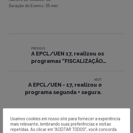
Duração do Evento: 35 min;
PREVIOUS
A EPCL/UEN 17, realizou os
programas “FISCALIZAÇÃO
PRÓPRIA/CAMPANHA 30
MINUTOS”.
NEXT
A EPCL/UEN - 17, realizou o
programa segunda + segura.
Usamos cookies em nosso site para fornecer a experiência
mais relevante, lembrando suas preferências e visitas
repetidas. Ao clicar em “ACEITAR TODOS”, você concorda