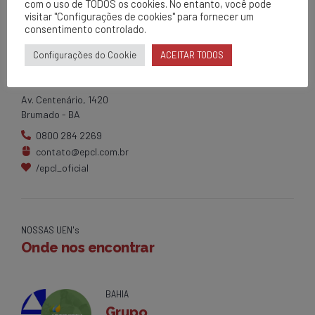
com o uso de TODOS os cookies. No entanto, você pode
visitar "Configurações de cookies" para fornecer um
consentimento controlado.
Configurações do Cookie
ACEITAR TODOS
EPCL
Matriz
Av. Centenário, 1420
Brumado - BA
0800 284 2269
contato@epcl.com.br
/epcl_oficial
NOSSAS UEN's
Onde nos encontrar
BAHIA
Grupo