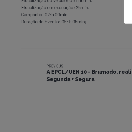
Fiscalização do Veículo: 01: h 10min.
Fiscalização em execução: 25min.
Campanha: 02:h 00min.
Duração do Evento: 05: h 05min;
PREVIOUS
A EPCL/UEN 10 - Brumado, realizou a campanha
Segunda + Segura