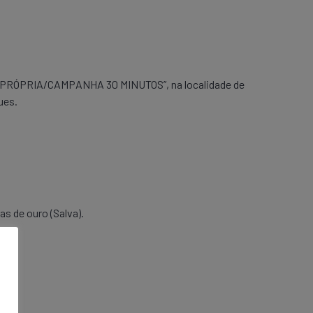
O PRÓPRIA/CAMPANHA 30 MINUTOS”, na localidade de
ues.
s de ouro (Salva).