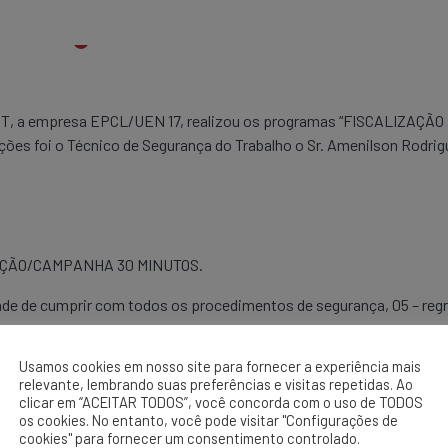
ST, a empresa EPCL/UEN 17, realizou os programas “FISCALIZAÇÃ
ções foi o Técnico de Segurança do Trabalho o Sr. Amenilson Rodrig
UÇÃO/CAMPANHA 30 MINUTOS.
ade de cumprir com todos os procedimentos de segurança, 05 – regra
Usamos cookies em nosso site para fornecer a experiência mais
relevante, lembrando suas preferências e visitas repetidas. Ao
clicar em “ACEITAR TODOS”, você concorda com o uso de TODOS
os cookies. No entanto, você pode visitar "Configurações de
cookies" para fornecer um consentimento controlado.