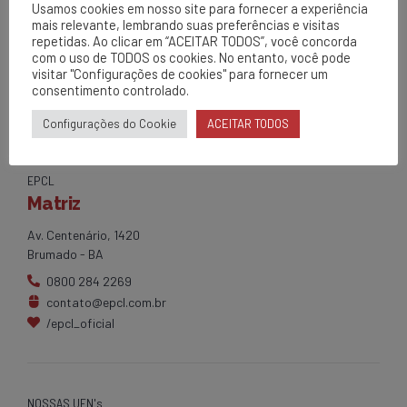
Mais Segura.
Usamos cookies em nosso site para fornecer a experiência
mais relevante, lembrando suas preferências e visitas
repetidas. Ao clicar em “ACEITAR TODOS”, você concorda
com o uso de TODOS os cookies. No entanto, você pode
visitar "Configurações de cookies" para fornecer um
consentimento controlado.
Configurações do Cookie
ACEITAR TODOS
EPCL
Matriz
Av. Centenário, 1420
Brumado - BA
0800 284 2269
contato@epcl.com.br
/epcl_oficial
NOSSAS UEN's