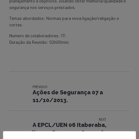
planejamento e objetivos, visando obter melhoria/qualidade e
segurança nos serviços prestados.
Temas abordados: Normas para nova ligação/religação e
cortes.
Numero de colaboradores: 17;
Duração da Reunião: 02h00min;
PREVIOUS
Ações de Segurança 07 a
11/10/2013.
NEXT
A EPCL/UEN 06 Itaberaba,
realizou o Programa Segunda