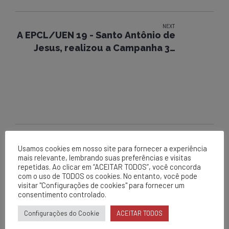
de Segurança.
NEXT
A EPCL/UEN 19 - Santo Antônio de
Jesus, realizou a Campanha 30
Minutos de Segurança.
Usamos cookies em nosso site para fornecer a experiência
mais relevante, lembrando suas preferências e visitas
EPCL
repetidas. Ao clicar em “ACEITAR TODOS”, você concorda
Matriz
com o uso de TODOS os cookies. No entanto, você pode
visitar "Configurações de cookies" para fornecer um
Av. Centenário, 1420
consentimento controlado.
Brumado - BA
Configurações do Cookie
ACEITAR TODOS
0800 284 2269
contato@epcl.com.br