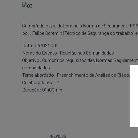
Cumprindo o que determina a Norma de Segurança e PSST,
por: Felipe Scremin (Técnico de Segurança do trabalho)
Data: 04/02/2014
Nome do Evento: Reunião nas Comunidades
Objetivo: Cumprir os requisitos das Normas Regulamenta
comunidades.
Tema abordado: Preenchimento da Análise de Risco. Util
Colaboradores: 12
Duração: 01h00min
PREVIOUS