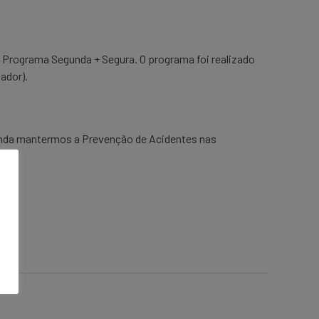
o Programa Segunda + Segura. O programa foi realizado
ador).
ainda mantermos a Prevenção de Acidentes nas