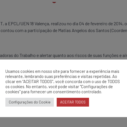
 a EPCL/UEN 18 Valença, realizou no dia 04 de fevereiro de 2014, 
 e contou com a participação de Matias Angelos dos Santos (Coorden
doras do Trabalho e alertar quanto aos riscos de suas funções e 
ização da bolsa balde para içamento de materiais.
Usamos cookies em nosso site para fornecer a experiência mais
relevante, lembrando suas preferências e visitas repetidas. Ao
clicar em “ACEITAR TODOS”, você concorda com o uso de TODOS
os cookies. No entanto, você pode visitar "Configurações de
cookies" para fornecer um consentimento controlado.
Configurações do Cookie
ACEITAR TODOS