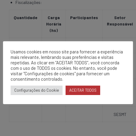
Fiscalizações:
Quantidade
Carga
Participantes
Setor
Horária
Responsável
(hs)
SESMT
Usamos cookies em nosso site para fornecer a experiência
mais relevante, lembrando suas preferências e visitas
repetidas. Ao clicar em “ACEITAR TODOS”, você concorda
com o uso de TODOS os cookies. No entanto, você pode
Reuniões de Segurança Interna:
visitar "Configurações de cookies" para fornecer um
consentimento controlado.
Quantidade
Carga
Participantes
Setor
Configurações do Cookie
ACEITAR TODOS
Horária
Responsável
(hs)
SESMT