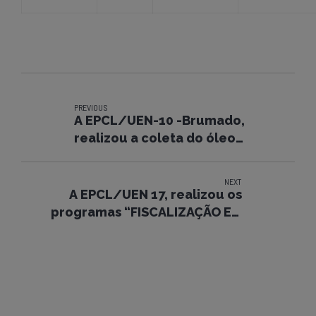
PREVIOUS
A EPCL/UEN-10 -Brumado,
realizou a coleta do óleo
lubrificante usado.
NEXT
A EPCL/UEN 17, realizou os
programas “FISCALIZAÇÃO EM
EXECUÇÃO/CAMPANHA 30
MINUTOS”