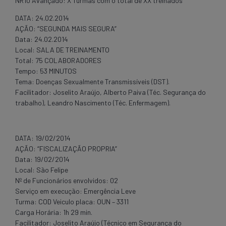
NR10 Avançado: X Turmas com o total de XX treinados
DATA: 24.02.2014
AÇÃO: “SEGUNDA MAIS SEGURA”
Data: 24.02.2014
Local: SALA DE TREINAMENTO
Total: 75 COLABORADORES
Tempo: 53 MINUTOS
Tema: Doenças Sexualmente Transmissíveis (DST).
Facilitador: Joselito Araújo, Alberto Paiva (Téc. Segurança do
trabalho), Leandro Nascimento (Téc. Enfermagem).
DATA: 19/02/2014
AÇÃO: “FISCALIZAÇÃO PROPRIA”
Data: 19/02/2014
Local: São Felipe
Nº de Funcionários envolvidos: 02
Serviço em execução: Emergência Leve
Turma: COD Veiculo placa: OUN – 3311
Carga Horária: 1h 29 min.
Facilitador: Joselito Araújo (Técnico em Segurança do