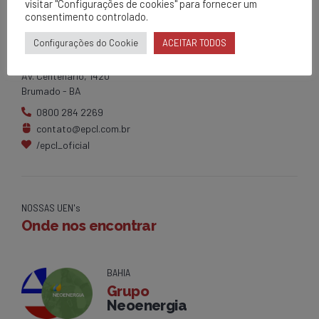
visitar "Configurações de cookies" para fornecer um
consentimento controlado.
EPCL
Configurações do Cookie
ACEITAR TODOS
Matriz
Av. Centenário, 1420
Brumado - BA
0800 284 2269
contato@epcl.com.br
/epcl_oficial
NOSSAS UEN's
Onde nos encontrar
BAHIA
Grupo
Neoenergia