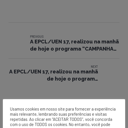
PREVIOUS
A EPCL/UEN 17, realizou na manhã
de hoje o programa “CAMPANHA
30 MINUTOS”.
NEXT
A EPCL/UEN 17, realizou na manhã
de hoje o programa
“FISCALIZAÇÃO EM EXECUÇÃO”.
Usamos cookies em nosso site para fornecer a experiência
mais relevante, lembrando suas preferências e visitas
repetidas. Ao clicar em “ACEITAR TODOS”, você concorda
com o uso de TODOS os cookies. No entanto, você pode