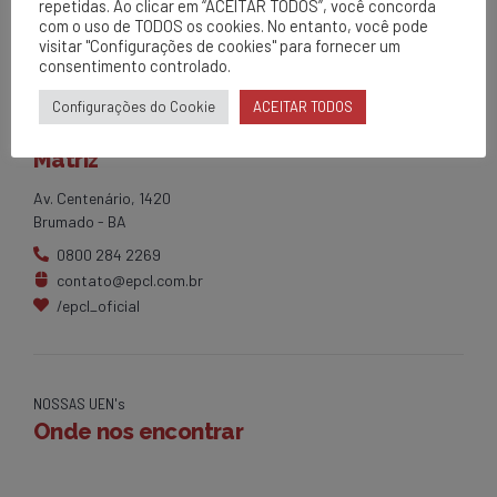
repetidas. Ao clicar em “ACEITAR TODOS”, você concorda
com o uso de TODOS os cookies. No entanto, você pode
visitar "Configurações de cookies" para fornecer um
consentimento controlado.
Configurações do Cookie
ACEITAR TODOS
EPCL
Matriz
Av. Centenário, 1420
Brumado - BA
0800 284 2269
contato@epcl.com.br
/epcl_oficial
NOSSAS UEN's
Onde nos encontrar