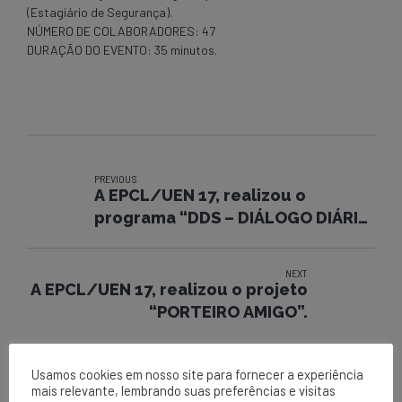
(Estagiário de Segurança).
NÚMERO DE COLABORADORES: 47
DURAÇÃO DO EVENTO: 35 minutos.
PREVIOUS
A EPCL/UEN 17, realizou o
programa “DDS – DIÁLOGO DIÁRIO
DE SEGURANÇA”.
NEXT
A EPCL/UEN 17, realizou o projeto
“PORTEIRO AMIGO”.
Usamos cookies em nosso site para fornecer a experiência
mais relevante, lembrando suas preferências e visitas