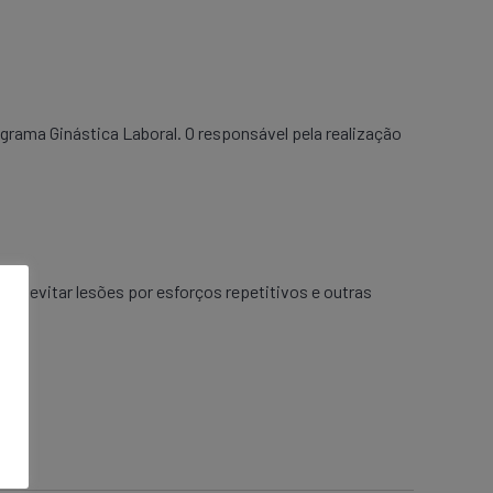
rama Ginástica Laboral. O responsável pela realização
 de evitar lesões por esforços repetitivos e outras