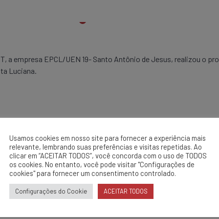
, a empresa EPCL/UEN 19- Santo Antônio de Jesus, realizou o prog
ita Luciana.
boradores, diminuir a carga de estresse evitar o sedentarismo, a fim
Usamos cookies em nosso site para fornecer a experiência mais
relevante, lembrando suas preferências e visitas repetidas. Ao
clicar em “ACEITAR TODOS”, você concorda com o uso de TODOS
os cookies. No entanto, você pode visitar "Configurações de
cookies" para fornecer um consentimento controlado.
Configurações do Cookie
ACEITAR TODOS