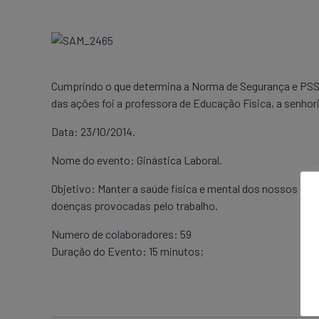
Cumprindo o que determina a Norma de Segurança e PSST
das ações foi a professora de Educação Física, a senhor
Data: 23/10/2014.
Nome do evento: Ginástica Laboral.
Objetivo: Manter a saúde física e mental dos nossos cola
doenças provocadas pelo trabalho.
Numero de colaboradores: 59
Duração do Evento: 15 minutos;