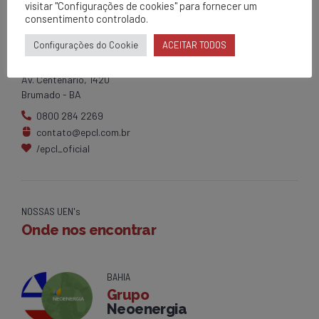
visitar "Configurações de cookies" para fornecer um
consentimento controlado.
EPCL
Configurações do Cookie
ACEITAR TODOS
Matriz
Av. Centenário, 1420
Brumado - BA
0800 284 2269
contato@epcl.com.br
/epcl_oficial
NOSSAS UEN's
Onde nos encontrar
BAHIA
Grupo
Neoenergia