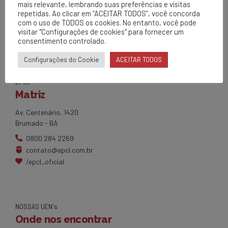
mais relevante, lembrando suas preferências e visitas
repetidas. Ao clicar em “ACEITAR TODOS”, você concorda
com o uso de TODOS os cookies. No entanto, você pode
visitar "Configurações de cookies" para fornecer um
consentimento controlado.
Configurações do Cookie
ACEITAR TODOS
EPCL
Matriz
Av. Centenário, 1420
Brumado - BA
0800 284 2269
contato@epcl.com.br
/epcl_oficial
NOSSAS UEN's
Onde nos encontrar