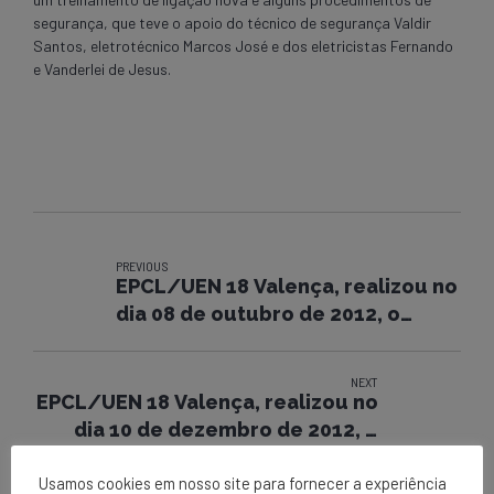
segurança, que teve o apoio do técnico de segurança Valdir
Santos, eletrotécnico Marcos José e dos eletricistas Fernando
e Vanderlei de Jesus.
PREVIOUS
EPCL/UEN 18 Valença, realizou no
dia 08 de outubro de 2012, o
Programa Segunda + Segura
NEXT
EPCL/UEN 18 Valença, realizou no
dia 10 de dezembro de 2012, o
Programa Segunda + Segura
Usamos cookies em nosso site para fornecer a experiência