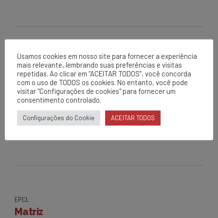
Usamos cookies em nosso site para fornecer a experiência
mais relevante, lembrando suas preferências e visitas
NEXT
repetidas. Ao clicar em “ACEITAR TODOS”, você concorda
Reunião sexta de soluções
com o uso de TODOS os cookies. No entanto, você pode
visitar "Configurações de cookies" para fornecer um
Brumado
consentimento controlado.
Configurações do Cookie
ACEITAR TODOS
EPCL
Matriz