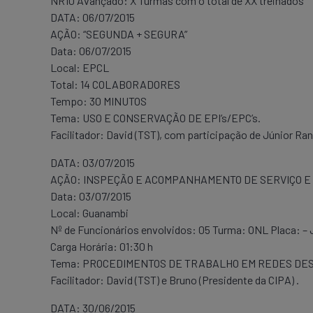
NR10 Avançado: X Turmas com o total de XX treinados
DATA: 06/07/2015
AÇÃO: “SEGUNDA + SEGURA”
Data: 06/07/2015
Local: EPCL
Total: 14 COLABORADORES
Tempo: 30 MINUTOS
Tema: USO E CONSERVAÇÃO DE EPI’s/EPC’s.
Facilitador: David (TST), com participação de Júnior Ran
DATA: 03/07/2015
AÇÃO: INSPEÇÃO E ACOMPANHAMENTO DE SERVIÇO E
Data: 03/07/2015
Local: Guanambi
Nº de Funcionários envolvidos: 05 Turma: ONL Placa: –
Carga Horária: 01:30 h
Tema: PROCEDIMENTOS DE TRABALHO EM REDES DE
Facilitador: David (TST) e Bruno (Presidente da CIPA) .
DATA: 30/06/2015