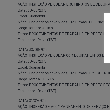
AÇÃO: INSPEÇÃO VEICULAR E 30 MINUTOS DE SEGUR
Data: 30/06/2015
Local: Guanambi
Nº de Funcionários envolvidos: 02 Turmas: OOE Placa:
Carga Horária: 01:15 h
Tema: PROCECIMENTOS DE TRABALHO EM REDES DES
Facilitador: Paiva (TST)
DATA: 30/06/2015
AÇÃO: INSPEÇÃO VEICULAR COM EQUIPAMENTOS E 30
Data: 30/06/2015
Local: Guanambi
Nº de Funcionários envolvidos: 02 Turmas: EMERGÊNC
Carga Horária: 01:30 h
Tema: PROCECIMENTOS DE TRABALHO EM REDES DES
Facilitador: David (TST)
DATA: 01/07/2015
AÇÃO: INSPEÇÃO E ACOMPANHAMENTO DE SERVIÇO E