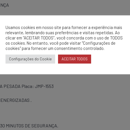
ANÇA
 JRO-7536
Usamos cookies em nosso site para fornecer a experiência mais
relevante, lembrando suas preferências e visitas repetidas. Ao
clicar em “ACEITAR TODOS”, você concorda com o uso de TODOS
ENERGIZADAS .
os cookies. No entanto, você pode visitar "Configurações de
cookies" para fornecer um consentimento controlado.
Configurações do Cookie
ACEITAR TODOS
 MINUTOS DE SEGURANÇA.
IA PESADA Placa: JMP-1553
ENERGIZADAS .
 30 MINUTOS DE SEGURANÇA.