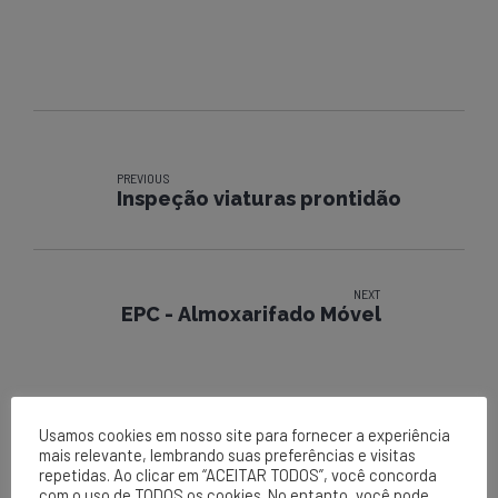
PREVIOUS
Inspeção viaturas prontidão
NEXT
EPC - Almoxarifado Móvel
Usamos cookies em nosso site para fornecer a experiência
mais relevante, lembrando suas preferências e visitas
repetidas. Ao clicar em “ACEITAR TODOS”, você concorda
com o uso de TODOS os cookies. No entanto, você pode