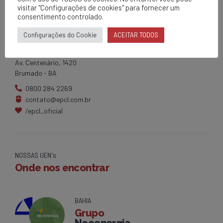
visitar "Configurações de cookies" para fornecer um
consentimento controlado.
EPCL
Configurações do Cookie
ACEITAR TODOS
Matriz
Av. Centenário, 1420
Brumado - BA
0800 284 2269
contato@epcl.com.br
/epcl_oficial
NOSSAS UEN's
Onde nos encontrar
BAHIA
Grupo