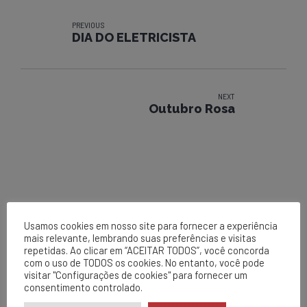
PREVIOUS
DIA DO ELETRICISTA
NEXT
Outubro Rosa
Usamos cookies em nosso site para fornecer a experiência
mais relevante, lembrando suas preferências e visitas
repetidas. Ao clicar em “ACEITAR TODOS”, você concorda
com o uso de TODOS os cookies. No entanto, você pode
EPCL
visitar "Configurações de cookies" para fornecer um
Matriz
consentimento controlado.