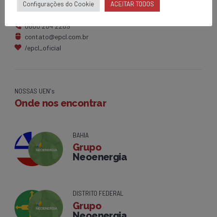
Av. Centenário, 1420
Configurações do Cookie
ACEITAR TODOS
Brumado - BA
0800 284 2269
contato@epcl.com.br
/epcl_oficial
NOSSAS UEN's
Onde nos encontrar
BAHIA
Grupo
Neoenergia
DISTRITO FEDERAL
Grupo
Neoenergia