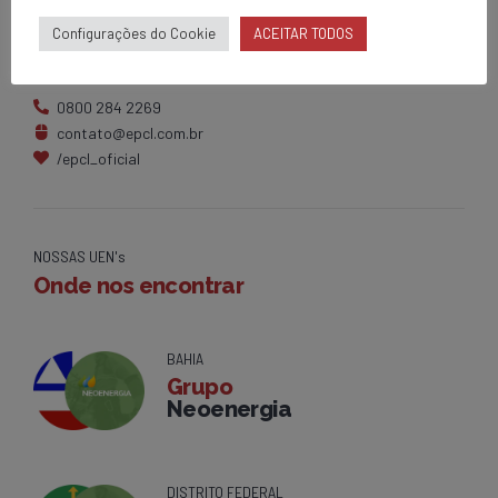
Matriz
Configurações do Cookie
ACEITAR TODOS
Av. Centenário, 1420
Brumado - BA
0800 284 2269
contato@epcl.com.br
/epcl_oficial
NOSSAS UEN's
Onde nos encontrar
BAHIA
Grupo
Neoenergia
DISTRITO FEDERAL