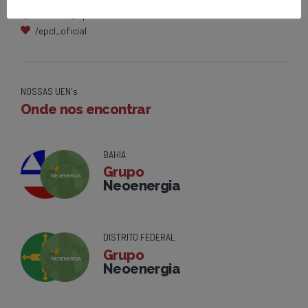
contato@epcl.com.br
/epcl_oficial
NOSSAS UEN's
Onde nos encontrar
BAHIA
Grupo
Neoenergia
DISTRITO FEDERAL
Grupo
Neoenergia