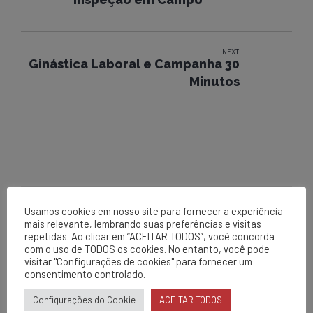
NEXT
Ginástica Laboral e Campanha 30
Minutos
Usamos cookies em nosso site para fornecer a experiência
mais relevante, lembrando suas preferências e visitas
EPCL
repetidas. Ao clicar em “ACEITAR TODOS”, você concorda
com o uso de TODOS os cookies. No entanto, você pode
Matriz
visitar "Configurações de cookies" para fornecer um
consentimento controlado.
Av. Centenário, 1420
Brumado - BA
Configurações do Cookie
ACEITAR TODOS
0800 284 2269