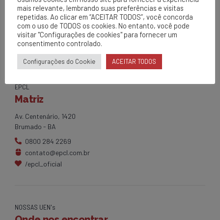
mais relevante, lembrando suas preferências e visitas
repetidas. Ao clicar em “ACEITAR TODOS”, você concorda
com o uso de TODOS os cookies. No entanto, você pode
visitar "Configurações de cookies" para fornecer um
consentimento controlado.
Configurações do Cookie
ACEITAR TODOS
EPCL
Matriz
Av. Centenário, 1420
Brumado - BA
0800 284 2269
contato@epcl.com.br
/epcl_oficial
NOSSAS UEN's
Onde nos encontrar