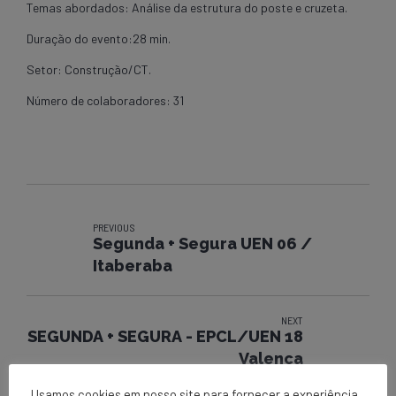
Temas abordados: Análise da estrutura do poste e cruzeta.
Duração do evento:28 min.
Setor: Construção/CT.
Número de colaboradores: 31
PREVIOUS
Segunda + Segura UEN 06 /
Itaberaba
NEXT
SEGUNDA + SEGURA - EPCL/UEN 18
Valença
Usamos cookies em nosso site para fornecer a experiência