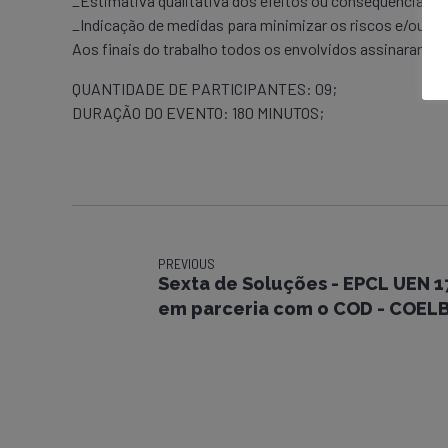
_Estimativa qualitativa dos efeitos ou consequências da
_Indicação de medidas para minimizar os riscos e/ou pe
Aos finais do trabalho todos os envolvidos assinaram o l
QUANTIDADE DE PARTICIPANTES: 09;
DURAÇÃO DO EVENTO: 180 MINUTOS;
PREVIOUS
Sexta de Soluções - EPCL UEN 1
em parceria com o COD - COEL