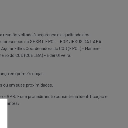
a reunião voltada à segurança e a qualidade dos
com as presenças do SESMT-EPCL – BOM JESUS DA LAPA,
 Aguiar Filho, Coordenadora do COD (EPCL) – Marlene
nheiro do COD (COELBA) – Eder Oliveira.
ança em primeiro lugar.
cas ou em suas proximidades.
o – APR. Esse procedimento consiste na identificação e
portantes: