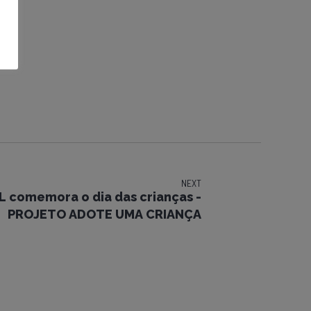
NEXT
L comemora o dia das crianças -
PROJETO ADOTE UMA CRIANÇA