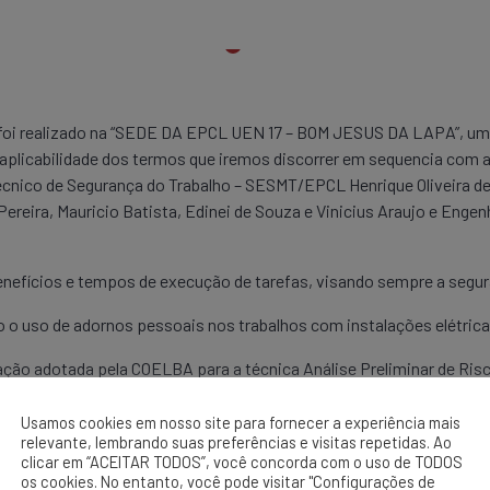
a), foi realizado na “SEDE DA EPCL UEN 17 – BOM JESUS DA LAPA”, um
 a aplicabilidade dos termos que iremos discorrer em sequencia 
cnico de Segurança do Trabalho – SESMT/EPCL Henrique Oliveira de
 Pereira, Mauricio Batista, Edinei de Souza e Vinicius Araujo e Enge
 benefícios e tempos de execução de tarefas, visando sempre a segur
ado o uso de adornos pessoais nos trabalhos com instalações elétri
o adotada pela COELBA para a técnica Análise Preliminar de Risc
, antes da sua execução. Esta análise fornece quatro elementos im
Usamos cookies em nosso site para fornecer a experiência mais
 e riscos.
relevante, lembrando suas preferências e visitas repetidas. Ao
clicar em “ACEITAR TODOS”, você concorda com o uso de TODOS
os cookies. No entanto, você pode visitar "Configurações de