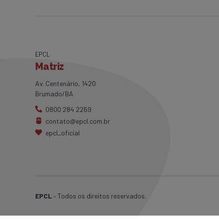
EPCL
Matriz
Av. Centenário, 1420
Brumado/BA
0800 284 2269
contato@epcl.com.br
epcl_oficial
EPCL
– Todos os direitos reservados.