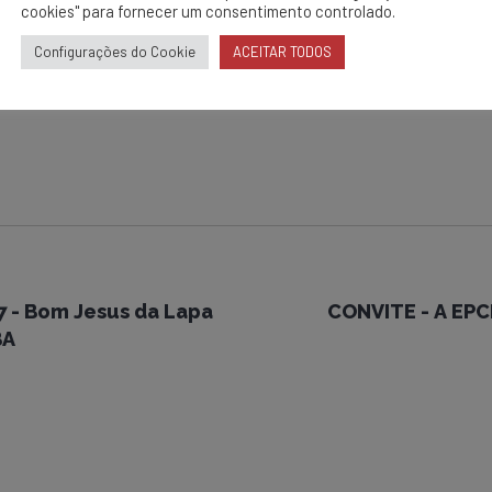
 ocorrência de tais situações.
cookies" para fornecer um consentimento controlado.
rdas.
ivro de atas para o registro deste evento:
Configurações do Cookie
ACEITAR TODOS
7 - Bom Jesus da Lapa
CONVITE - A EPC
BA