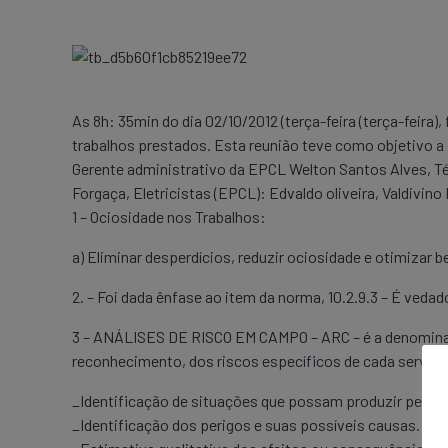
As 8h: 35min do dia 02/10/2012 (terça-feira (terça-feir
trabalhos prestados. Esta reunião teve como objetivo
Gerente administrativo da EPCL Welton Santos Alves, Té
Forgaça, Eletricistas (EPCL): Edvaldo oliveira, Valdivino
1 – Ociosidade nos Trabalhos:
a) Eliminar desperdícios, reduzir ociosidade e otimizar
2. – Foi dada ênfase ao item da norma, 10.2.9.3 – É ved
3 – ANÁLISES DE RISCO EM CAMPO – ARC – é a denominaçã
reconhecimento, dos riscos específicos de cada serviço
_Identificação de situações que possam produzir perigos
_Identificação dos perigos e suas possíveis causas.