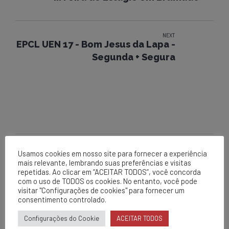
NEXT
EPCL UEN 17 - Bom Jesus da Lapa -
Segunda + Segura
Usamos cookies em nosso site para fornecer a experiência
mais relevante, lembrando suas preferências e visitas
EPCL
repetidas. Ao clicar em “ACEITAR TODOS”, você concorda
Matriz
com o uso de TODOS os cookies. No entanto, você pode
visitar "Configurações de cookies" para fornecer um
consentimento controlado.
Av. Centenário, 1420
Brumado - BA
Configurações do Cookie
ACEITAR TODOS
0800 284 2269