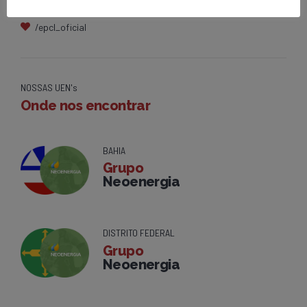
contato@epcl.com.br
/epcl_oficial
NOSSAS UEN's
Onde nos encontrar
BAHIA
Grupo
Neoenergia
DISTRITO FEDERAL
Grupo
Neoenergia