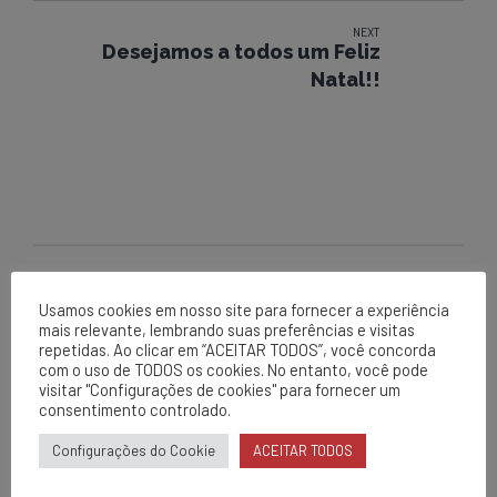
NEXT
Desejamos a todos um Feliz
Natal!!
Usamos cookies em nosso site para fornecer a experiência
EPCL
mais relevante, lembrando suas preferências e visitas
Matriz
repetidas. Ao clicar em “ACEITAR TODOS”, você concorda
com o uso de TODOS os cookies. No entanto, você pode
Av. Centenário, 1420
visitar "Configurações de cookies" para fornecer um
consentimento controlado.
Brumado - BA
0800 284 2269
Configurações do Cookie
ACEITAR TODOS
contato@epcl.com.br
/epcl_oficial