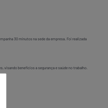
mpanha 30 minutos na sede da empresa. Foi realizada
, visando benefícios a segurança e saúde no trabalho.