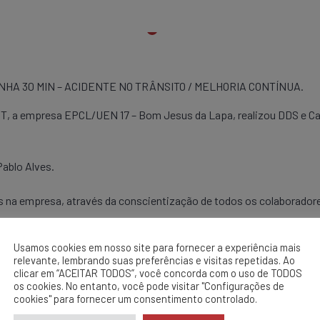
ANHA 30 MIN – ACIDENTE NO TRÂNSITO / MELHORIA CONTÍNUA.
T, a empresa EPCL/UEN 17 – Bom Jesus da Lapa, realizou DDS e Ca
Pablo Alves.
s na empresa, através da conscientização de todos os colaboradores
tipo de ocorrência.
Usamos cookies em nosso site para fornecer a experiência mais
gras de Ouro.
relevante, lembrando suas preferências e visitas repetidas. Ao
clicar em “ACEITAR TODOS”, você concorda com o uso de TODOS
os cookies. No entanto, você pode visitar "Configurações de
cookies" para fornecer um consentimento controlado.