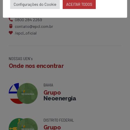
Configurações do Cookie
ACEITAR TODOS
Av. Centenário, 1420
Brumado - BA
0800 284 2269
contato@epcl.com.br
/epcl_oficial
NOSSAS UEN's
Onde nos encontrar
BAHIA
Grupo
Neoenergia
DISTRITO FEDERAL
Grupo