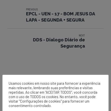
PREVIOUS
EPCL - UEN - 17 - BOM JESUS DA
LAPA - SEGUNDA + SEGURA
NEXT
DDS - Dialogo Diário de
Segurança
Usamos cookies em nosso site para fornecer a experiência
mais relevante, lembrando suas preferências e visitas
repetidas. Ao clicar em “ACEITAR TODOS”, você concorda
com o uso de TODOS os cookies. No entanto, você pode
EPCL
visitar "Configurações de cookies" para fornecer um
consentimento controlado.
Matriz