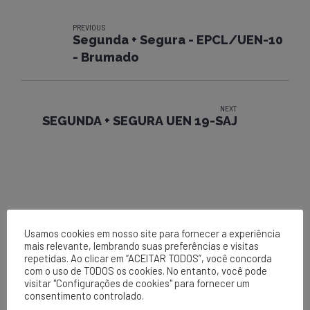
PREVIOUS
Segunda + Segura - EPCL/UEN-10
- Brumado
NEXT
SEGUNDA + SEGURA UEN 19-SAJ
Usamos cookies em nosso site para fornecer a experiência
mais relevante, lembrando suas preferências e visitas
repetidas. Ao clicar em “ACEITAR TODOS”, você concorda
com o uso de TODOS os cookies. No entanto, você pode
EPCL
visitar "Configurações de cookies" para fornecer um
consentimento controlado.
Matriz