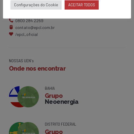
Configurações do Cookie
ACEITAR TODOS
Av. Centenário, 1420
Brumado - BA
0800 284 2269
contato@epcl.com.br
/epcl_oficial
NOSSAS UEN's
Onde nos encontrar
BAHIA
Grupo
Neoenergia
DISTRITO FEDERAL
Grupo