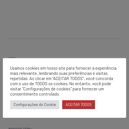
EPCL
Matriz
Usamos cookies em nosso site para fornecer a experiência
mais relevante, lembrando suas preferências e visitas
Av. Centenário, 1420
repetidas. Ao clicar em “ACEITAR TODOS”, você concorda
Brumado - BA
com o uso de TODOS os cookies. No entanto, você pode
visitar "Configurações de cookies" para fornecer um
0800 284 2269
consentimento controlado.
contato@epcl.com.br
/epcl_oficial
Configurações do Cookie
ACEITAR TODOS