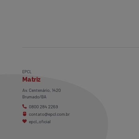
dia 22/03/13.
EPCL
Matriz
Av. Centenário, 1420
Brumado/BA
0800 284 2269
contato@epcl.com.br
epcl_oficial