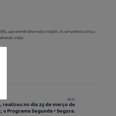
MOBA, que atende Brumado e região. A campanha contou
alvando vidas.
NEXT
 realizou no dia 25 de março de
, o Programa Segunda + Segura.