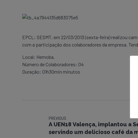
EPCL: SESMT, em 22/03/2013 (sexta-feira) realizou ca
com a participação dos colaboradores da empresa. Tendo 
Local: Hemoba.
Número de Colaboradores: 04
Duração: 01h30min minutos
PREVIOUS
A UEN18 Valença, implantou a S
servindo um delicioso café da