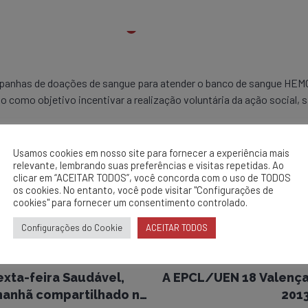
mpanhas de doações de sangue para atender o banco de sangue HE
como objetivo incentivar a realização voluntária da ação social, s
Usamos cookies em nosso site para fornecer a experiência mais
relevante, lembrando suas preferências e visitas repetidas. Ao
clicar em “ACEITAR TODOS”, você concorda com o uso de TODOS
os cookies. No entanto, você pode visitar "Configurações de
cookies" para fornecer um consentimento controlado.
Configurações do Cookie
ACEITAR TODOS
exta-feira Saudável,
A EPCL/UEN 18 Valença,
 manhã compartilhado no
2013