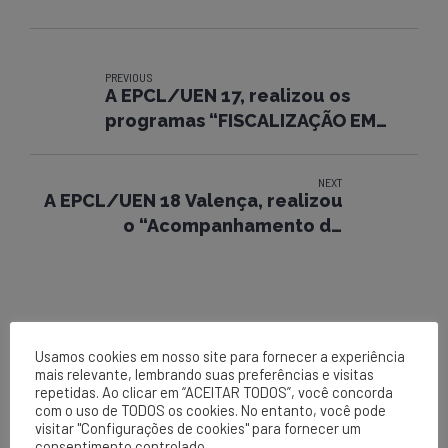
PREVIOUS
A EPCL/UEN 17, realizou os
programas “FISCALIZAÇÃO EM
EXECUÇÃO/CAMPANHA 30
MINUTOS”
NEXT
A EPCL/UEN 18 Valença, realizou
o “Acompanhamento de
Serviço/CAMPANHA 30 MINUTOS”
Usamos cookies em nosso site para fornecer a experiência
mais relevante, lembrando suas preferências e visitas
repetidas. Ao clicar em “ACEITAR TODOS”, você concorda
com o uso de TODOS os cookies. No entanto, você pode
visitar "Configurações de cookies" para fornecer um
EPCL
consentimento controlado.