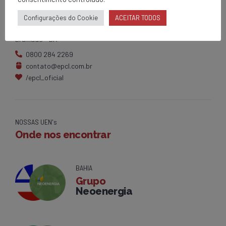
Matriz
Configurações do Cookie
ACEITAR TODOS
Av. Centenário, 1420
Brumado - BA
0800 284 2269
contato@epcl.com.br
/epcl_oficial
NOSSAS UEN's
Onde nos encontrar
BAHIA
Grupo
Neoenergia