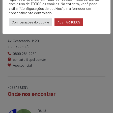
com o uso de TODOS os cookies. No entanto, você pode
visitar "Configurações de cookies" para fornecer um
consentimento controlado.
Configurações do Cookie
ACEITAR TODOS
EPCL
Matriz
Av. Centenário, 1420
Brumado - BA
0800 284 2269
contato@epcl.com.br
/epcl_oficial
NOSSAS UEN's
Onde nos encontrar
BAHIA