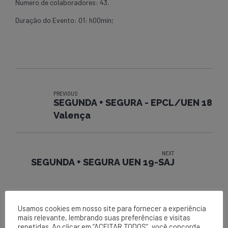
Numero de colaboradores: 43.
Duração do Evento: 01: h00min;
PREVIOUS
SEGUNDA + SEGURA - EPCL/UEN 18
Valença
NEXT
SEGUNDA + SEGURA UEN 19-SAJ
Usamos cookies em nosso site para fornecer a experiência
mais relevante, lembrando suas preferências e visitas
repetidas. Ao clicar em “ACEITAR TODOS”, você concorda